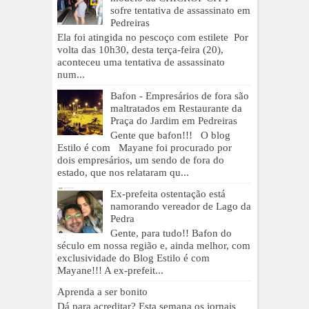
sofre tentativa de assassinato em
Pedreiras
Ela foi atingida no pescoço com estilete Por
volta das 10h30, desta terça-feira (20),
aconteceu uma tentativa de assassinato
num...
Bafon - Empresários de fora são
maltratados em Restaurante da
Praça do Jardim em Pedreiras
Gente que bafon!!! O blog
Estilo é com Mayane foi procurado por
dois empresários, um sendo de fora do
estado, que nos relataram qu...
Ex-prefeita ostentação está
namorando vereador de Lago da
Pedra
Gente, para tudo!! Bafon do
século em nossa região e, ainda melhor, com
exclusividade do Blog Estilo é com
Mayane!!! A ex-prefeit...
Aprenda a ser bonito
Dá para acreditar? Esta semana os jornais