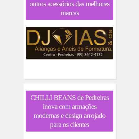
outros acessórios das melhores
marcas
CHILLI BEANS de Pedreiras
inova com armações
modernas e design arrojado
para os clientes