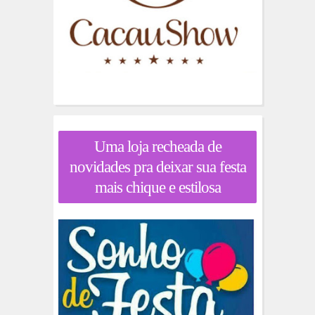
Uma loja recheada de
novidades pra deixar sua festa
mais chique e estilosa