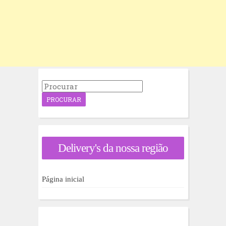
P
r
o
c
u
r
a
Delivery's da nossa região
r
p
o
r
Página inicial
: