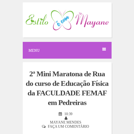
S
k
i
p
t
o
c
o
n
MENU
t
e
n
t
2ª Mini Maratona de Rua
do curso de Educação Física
da FACULDADE FEMAF
em Pedreiras
10:39
MAYANE MENDES
FAÇA UM COMENTÁRIO